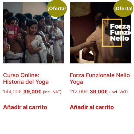
¡Oferta!
¡Oferta!
Curso Online:
Forza Funzionale Nello
Historia del Yoga
Yoga
144,00
€
39,00
€
112,00
€
39,00
€
(incl. VAT)
(incl. VAT)
Añadir al carrito
Añadir al carrito