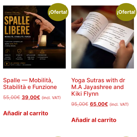
¡Oferta!
¡Oferta!
Spalle — Mobilità,
Yoga Sutras with dr
Stabilità e Funzione
M.A Jayashree and
Kiki Flynn
55,00
€
39,00
€
(incl. VAT)
95,00
€
65,00
€
(incl. VAT)
Añadir al carrito
Añadir al carrito