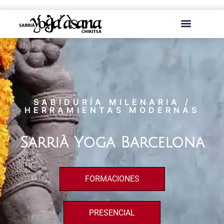
contenido
SABIDURÍA MILENARIA /
HERRAMIENTAS MODERNAS
Sarrià Yoga Barcelona
FORMACIONES
PRESENCIAL