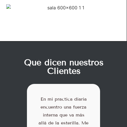
Qué dicen nuestros
Clientes
actica diaria
He notado un cambio
ro una fuerza
enorme tanto físico
a que va más
como emocional. Es
a esterilla. Me
un espacio, un