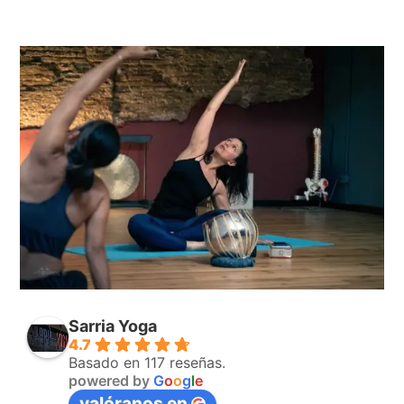
Sarria Yoga
4.7
Basado en 117 reseñas.
powered by
G
o
o
g
l
e
valóranos en