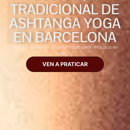
TRADICIONAL DE
ASHTANGA YOGA
EN BARCELONA
Mysore auténtico · Conteo tradicional · Práctica en
silencio
VEN A PRATICAR