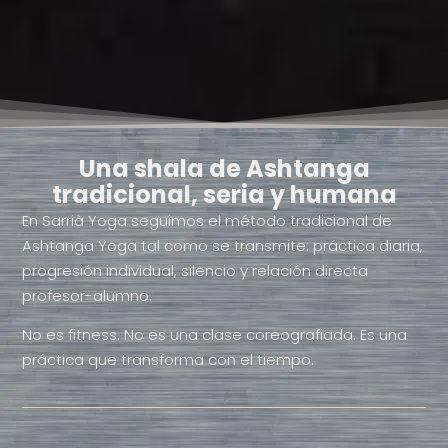
Una shala de Ashtanga
tradicional, seria y humana
En Sarrià Yoga seguimos el método tradicional de
Ashtanga Yoga tal como se transmite: práctica diaria,
progresión individual, silencio y relación directa
profesor-alumno.
No es fitness. No es una clase coreografiada. Es una
práctica que transforma con el tiempo.